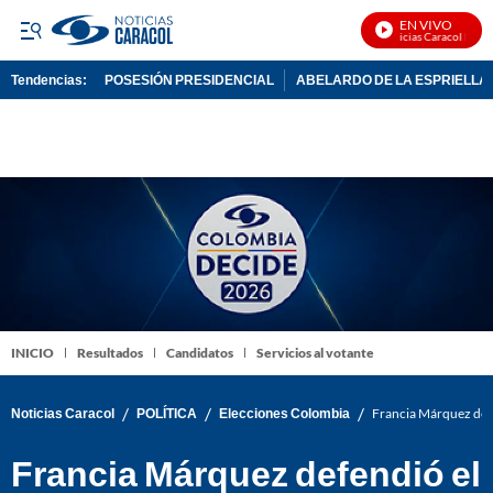
EN VIVO
Noticias Caracol En Viv
Tendencias:
POSESIÓN PRESIDENCIAL
ABELARDO DE LA ESPRIELLA
PUBLICIDAD
INICIO
Resultados
Candidatos
Servicios al votante
/
/
/
Noticias Caracol
POLÍTICA
Elecciones Colombia
Francia Márquez defe
Francia Márquez defendió el