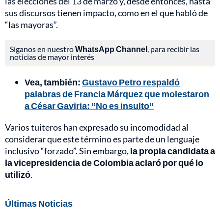
las elecciones del 13 de marzo y, desde entonces, hasta
sus discursos tienen impacto, como en el que habló de
“las mayoras”.
Síganos en nuestro
WhatsApp Channel
, para recibir las
noticias de mayor interés
Vea, también:
Gustavo Petro respaldó
palabras de Francia Márquez que molestaron
a César Gaviria: “No es insulto”
Varios tuiteros han expresado su incomodidad al
considerar que este término es parte de un lenguaje
inclusivo “forzado”. Sin embargo,
la propia candidata a
la vicepresidencia de Colombia aclaró por qué lo
utilizó
.
Últimas Noticias