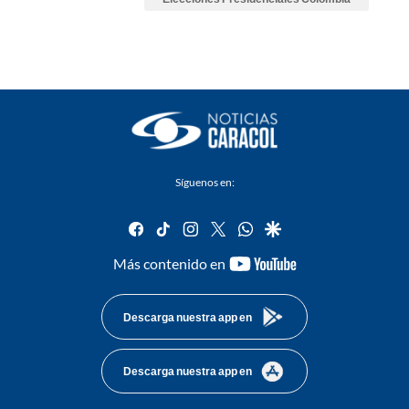
Síguenos en:
facebook
tiktok
instagram
twitter
whatsapp
google
youtube-
Más contenido en
footer
Descarga nuestra app en
Descarga nuestra app en