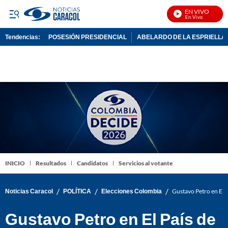
EN VIVO
No
Tendencias:
POSESIÓN PRESIDENCIAL
ABELARDO DE LA ESPRIELLA
PUBLICIDAD
INICIO
Resultados
Candidatos
Servicios al votante
/
/
/
Noticias Caracol
POLÍTICA
Elecciones Colombia
Gustavo Petro en El 
Gustavo Petro en El País de