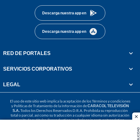
Descarga nuestra app en
Descarga nuestra app en
RED DE PORTALES
SERVICIOS CORPORATIVOS
LEGAL
El uso de este sitio web implica la aceptación de los
Términos y condiciones
y
Políticas de Tratamiento de la Información
de
CARACOL TELEVISIÓN
S.A.
Todos los Derechos Reservados D.R.A. Prohibida su reproducción
total o parcial, así como su traducción a cualquier idioma sin autorización
cl
escrita de su titular. Reproduction in whole or in part, or translation
without written permission is prohibited. All rights reserved 2025.
PUBLICIDAD
MIEMBRO DE: