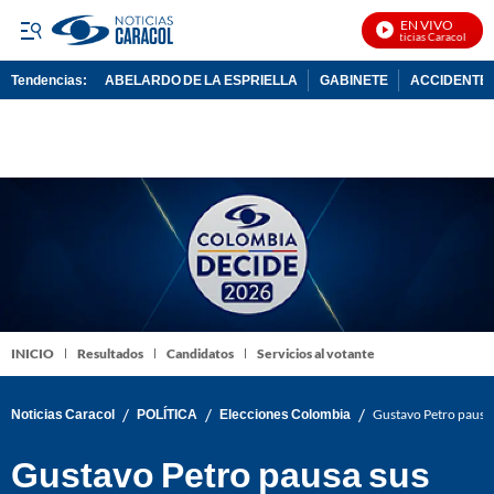
EN VIVO
Noticias Caracol En Vi
Tendencias:
ABELARDO DE LA ESPRIELLA
GABINETE
ACCIDENTE 
PUBLICIDAD
INICIO
Resultados
Candidatos
Servicios al votante
/
/
/
Noticias Caracol
POLÍTICA
Elecciones Colombia
Gustavo Petro pausa 
Gustavo Petro pausa sus