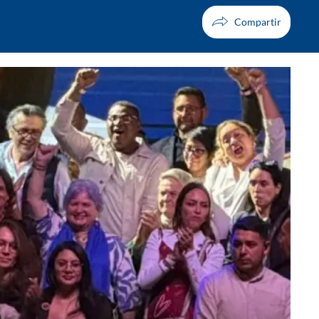
Facebook
X
Whatsapp
Copiar enlace
Telegram
LinkedIn