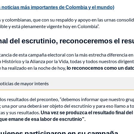
 noticias más importantes de Colombia y el mundo)
 colombianas, que con su respaldo y apoyo en las urnas consolid
ible y está plenamente vigente hoy en Colombia”.
nal del escrutinio, reconoceremos el resu
tancia de esta campaña electoral con la más estrecha diferencia en
o Histórico y la Alianza por la Vida, todas y todos nuestros dirige
e ha realizado en la noche de hoy,
lo reconocemos como un dato q
 noticias de mayor interés
a los resultados del preconteo, “debemos informar que nuestro gru
na por una deberá ser objeto del escrutinio y para eso llamo a tod
tas y sus resultados.
Una vez se produzca el resultado final del
que emane de esa labor de escrutinio”.
uienes participaron en su campaña