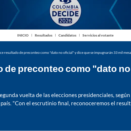
INICIO
Resultados
Candidatos
Servicios al votante
e resultado de preconteo como "dato no oficial" y dice que se impugnarán 33 mil mes
de preconteo como "dato no o
 segunda vuelta de las elecciones presidenciales, según
ís. "Con el escrutinio final, reconoceremos el result