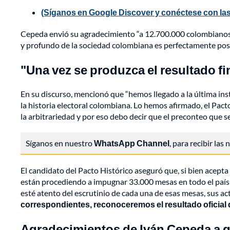
(Síganos en Google Discover y conéctese con las
Cepeda envió su agradecimiento “a 12.700.000 colombianos y
y profundo de la sociedad colombiana es perfectamente pos
"Una vez se produzca el resultado fi
En su discurso, mencionó que “hemos llegado a la última ins
la historia electoral colombiana. Lo hemos afirmado, el Pact
la arbitrariedad y por eso debo decir que el preconteo que s
Síganos en nuestro
WhatsApp Channel
, para recibir las
El candidato del Pacto Histórico aseguró que, si bien acept
están procediendo a impugnar 33.000 mesas en todo el país; u
esté atento del escrutinio de cada una de esas mesas, sus ac
correspondientes, reconoceremos el resultado oficial 
Agradecimientos de Iván Cepeda a q