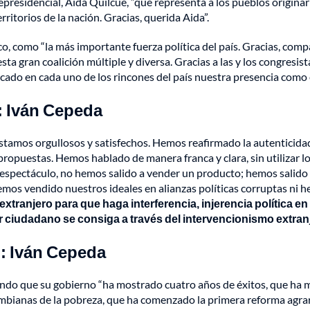
epresidencial, Aida Quilcué, “que representa a los pueblos origina
ritorios de la nación. Gracias, querida Aida”.
ico, como “la más importante fuerza política del país. Gracias, com
 gran coalición múltiple y diversa. Gracias a las y los congresistas,
cado en cada uno de los rincones del país nuestra presencia como e
: Iván Cepeda
amos orgullosos y satisfechos. Hemos reafirmado la autenticidad 
 propuestas. Hemos hablado de manera franca y clara, sin utilizar lo
a espectáculo, no hemos salido a vender un producto; hemos salido 
s vendido nuestros ideales en alianzas políticas corruptas ni h
tranjero para que haga interferencia, injerencia política e
or ciudadano se consiga a través del intervencionismo extra
": Iván Cepeda
endo que su gobierno “ha mostrado cuatro años de éxitos, que ha m
bianas de la pobreza, que ha comenzado la primera reforma agraria