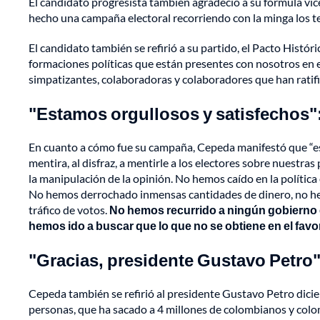
El candidato progresista también agradeció a su fórmula vic
hecho una campaña electoral recorriendo con la minga los ter
El candidato también se refirió a su partido, el Pacto Histór
formaciones políticas que están presentes con nosotros en esta
simpatizantes, colaboradoras y colaboradores que han ratifi
"Estamos orgullosos y satisfechos"
En cuanto a cómo fue su campaña, Cepeda manifestó que “est
mentira, al disfraz, a mentirle a los electores sobre nuestras
la manipulación de la opinión. No hemos caído en la polític
No hemos derrochado inmensas cantidades de dinero, no hemo
tráfico de votos.
No hemos recurrido a ningún gobierno ex
hemos ido a buscar que lo que no se obtiene en el fav
"Gracias, presidente Gustavo Petro
Cepeda también se refirió al presidente Gustavo Petro dici
personas, que ha sacado a 4 millones de colombianos y colom