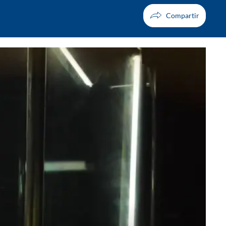
Facebook
X
Whatsapp
Copiar enlace
Telegram
LinkedIn