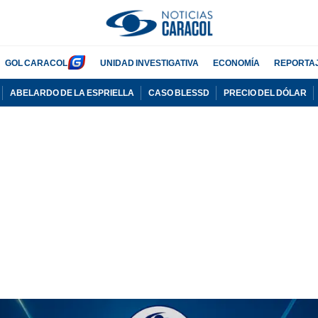
GOL CARACOL
UNIDAD INVESTIGATIVA
ECONOMÍA
REPORTA
ABELARDO DE LA ESPRIELLA
CASO BLESSD
PRECIO DEL DÓLAR
PUBLICIDAD