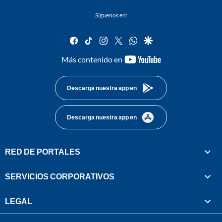
Síguenos en:
facebook
tiktok
instagram
twitter
whatsapp
google
youtube-
Más contenido en
footer
Descarga nuestra app en
Descarga nuestra app en
RED DE PORTALES
SERVICIOS CORPORATIVOS
LEGAL