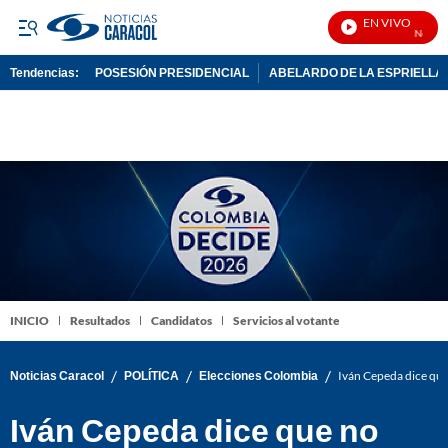
EN VIVO
Noticias
Tendencias:
POSESIÓN PRESIDENCIAL
ABELARDO DE LA ESPRIELLA
PUBLICIDAD
INICIO
Resultados
Candidatos
Servicios al votante
/
/
/
Noticias Caracol
POLÍTICA
Elecciones Colombia
Iván Cepeda dice que 
Iván Cepeda dice que no