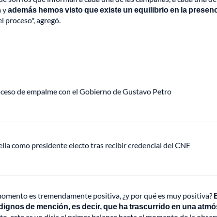
a y
además hemos visto que existe un equilibrio en la presen
l proceso", agregó.
roceso de empalme con el Gobierno de Gustavo Petro
ella como presidente electo tras recibir credencial del CNE
momento es tremendamente positiva, ¿y por qué es muy positiva?
 dignos de mención, es decir, que
ha trascurrido en una atmó
tanto, este es yo diría el primer balance hasta el momento de la o