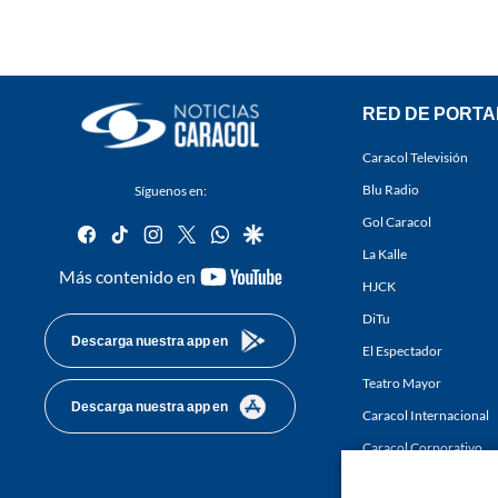
RED DE PORTA
Caracol Televisión
Blu Radio
Síguenos en:
Gol Caracol
facebook
tiktok
instagram
twitter
whatsapp
google
La Kalle
youtube-
Más contenido en
HJCK
footer
DiTu
Descarga nuestra app en
El Espectador
Teatro Mayor
Descarga nuestra app en
Caracol Internacional
Caracol Corporativo
Caracol Next