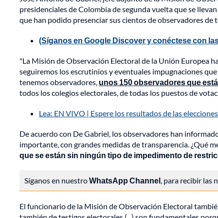
presidenciales de Colombia de segunda vuelta que se llevan 
que han podido presenciar sus cientos de observadores de t
(Síganos en Google Discover y conéctese con las
"La Misión de Observación Electoral de la Unión Europea ha 
seguiremos los escrutinios y eventuales impugnaciones que
tenemos observadores,
unos 150 observadores que está
todos los colegios electorales, de todas los puestos de vota
Lea: EN VIVO | Espere los resultados de las elecciones
De acuerdo con De Gabriel, los observadores han informado q
importante, con grandes medidas de transparencia. ¿Qué m
que se están sin ningún tipo de impedimento de restri
Síganos en nuestro
WhatsApp Channel
, para recibir las
El funcionario de la Misión de Observación Electoral tambi
también de testigos electorales (...) son fundamentales por