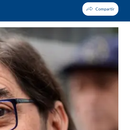
Facebook
X
Whatsapp
Copiar enlace
Telegram
LinkedIn