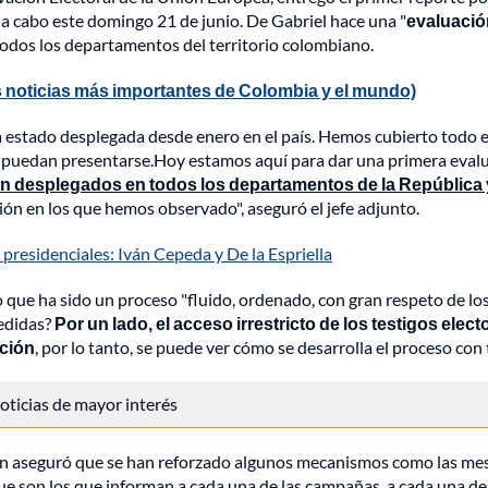
a cabo este domingo 21 de junio. De Gabriel hace una "
evaluació
odos los departamentos del territorio colombiano.
 noticias más importantes de Colombia y el mundo)
estado desplegada desde enero en el país. Hemos cubierto todo el 
 puedan presentarse.Hoy estamos aquí para dar una primera evalua
n desplegados en todos los departamentos de la República
ción en los que hemos observado", aseguró el jefe adjunto.
 presidenciales: Iván Cepeda y De la Espriella
ue ha sido un proceso "fluido, ordenado, con gran respeto de los
edidas?
Por un lado, el acceso irrestricto de los testigos ele
cción
, por lo tanto, se puede ver cómo se desarrolla el proceso con t
 noticias de mayor interés
én aseguró que se han reforzado algunos mecanismos como las mesa
que son los que informan a cada una de las campañas, a cada una d