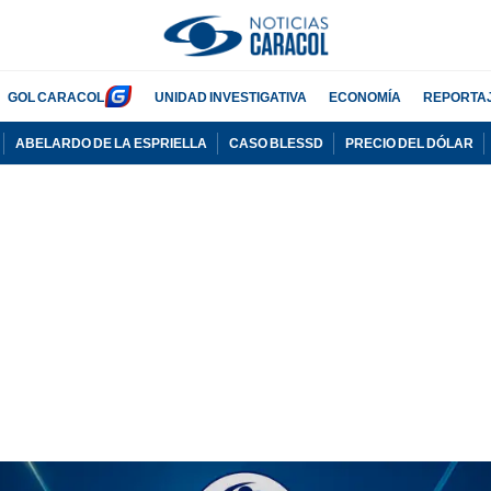
GOL CARACOL
UNIDAD INVESTIGATIVA
ECONOMÍA
REPORTA
ABELARDO DE LA ESPRIELLA
CASO BLESSD
PRECIO DEL DÓLAR
PUBLICIDAD