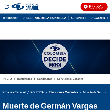
EN VIVO
Noticias Caracol En Vivo
Tendencias:
ABELARDO DE LA ESPRIELLA
GABINETE
ACCIDENTE 
PUBLICIDAD
INICIO
Resultados
Candidatos
Servicios al votante
/
/
/
Noticias Caracol
POLÍTICA
Elecciones Colombia
Muerte de Germán Var
Muerte de Germán Vargas