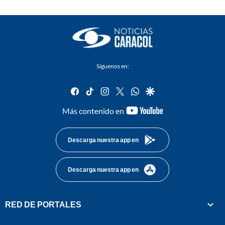
Síguenos en:
facebook
tiktok
instagram
twitter
whatsapp
google
youtube-
Más contenido en
footer
Descarga nuestra app en
Descarga nuestra app en
RED DE PORTALES