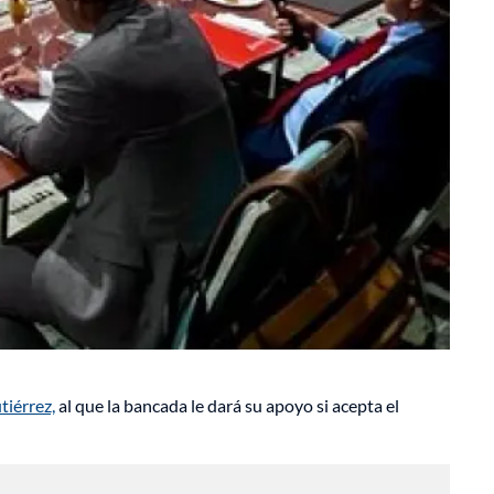
tiérrez,
al que la bancada le dará su apoyo si acepta el