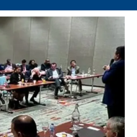
Facebook
X
Whatsapp
Copiar enlace
Telegram
LinkedIn