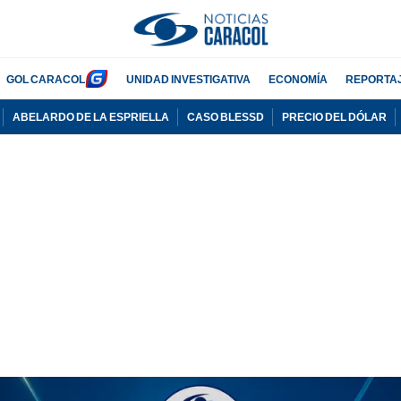
GOL CARACOL
UNIDAD INVESTIGATIVA
ECONOMÍA
REPORTA
ABELARDO DE LA ESPRIELLA
CASO BLESSD
PRECIO DEL DÓLAR
PUBLICIDAD