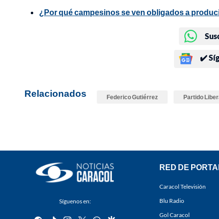
¿Por qué campesinos se ven obligados a producir 
Sus
✔️ Sí
Relacionados
Federico Gutiérrez
Partido Liber
RED DE PORTA
Caracol Televisión
Blu Radio
Síguenos en:
Gol Caracol
facebook
tiktok
instagram
twitter
whatsapp
google