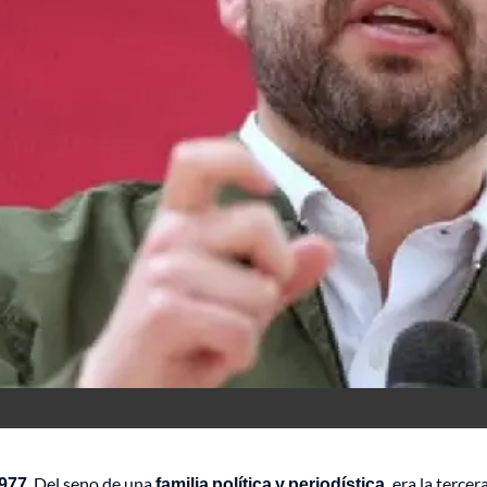
1977
. Del seno de una
familia política y periodística,
era la tercer