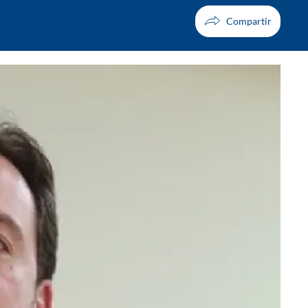
Facebook
X
Whatsapp
Copiar enlace
Telegram
LinkedIn