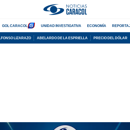
GOL CARACOL
UNIDAD INVESTIGATIVA
ECONOMÍA
REPORTA
LFONSO LIZARAZO
ABELARDO DE LA ESPRIELLA
PRECIO DEL DÓLAR
PUBLICIDAD