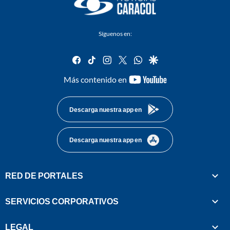
Síguenos en:
facebook
tiktok
instagram
twitter
whatsapp
google
youtube-
Más contenido en
footer
Descarga nuestra app en
Descarga nuestra app en
RED DE PORTALES
SERVICIOS CORPORATIVOS
LEGAL