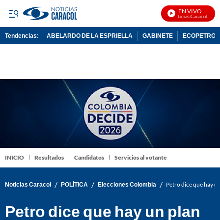
EN VIVO
Noticias Caracol En Vi
Tendencias:
ABELARDO DE LA ESPRIELLA
GABINETE
ECOPETROL
PUBLICIDAD
INICIO
Resultados
Candidatos
Servicios al votante
/
/
/
Noticias Caracol
POLÍTICA
Elecciones Colombia
Petro dice que hay un
Petro dice que hay un plan