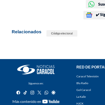
Sus
✔️ Sí
Relacionados
Código electoral
RED DE PORTA
Caracol Televisión
Blu Radio
Síguenos en:
Gol Caracol
facebook
tiktok
instagram
twitter
whatsapp
google
La Kalle
youtube-
Más contenido en
HJCK