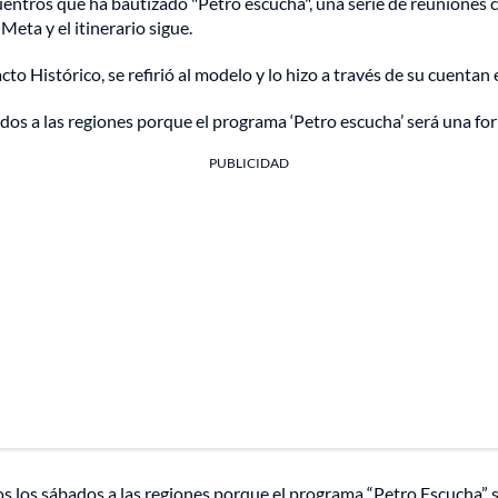
entros que ha bautizado "Petro escucha", una serie de reuniones c
eta y el itinerario sigue.
to Histórico, se refirió al modelo y lo hizo a través de su cuentan 
os a las regiones porque el programa ‘Petro escucha’ será una for
PUBLICIDAD
 los sábados a las regiones porque el programa “Petro Escucha” s