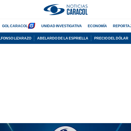
GOL CARACOL
UNIDAD INVESTIGATIVA
ECONOMÍA
REPORTA
LFONSO LIZARAZO
ABELARDO DE LA ESPRIELLA
PRECIO DEL DÓLAR
PUBLICIDAD