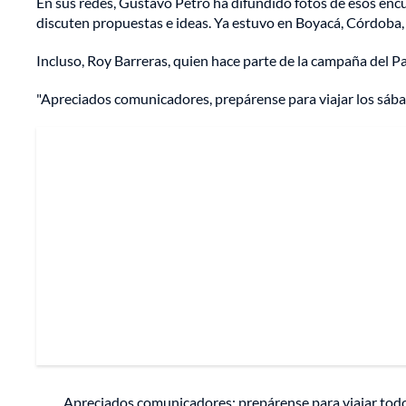
En sus redes, Gustavo Petro ha difundido fotos de esos encu
discuten propuestas e ideas. Ya estuvo en Boyacá, Córdoba, M
Incluso, Roy Barreras, quien hace parte de la campaña del Pac
"Apreciados comunicadores, prepárense para viajar los sábad
Apreciados comunicadores: prepárense para viajar todos