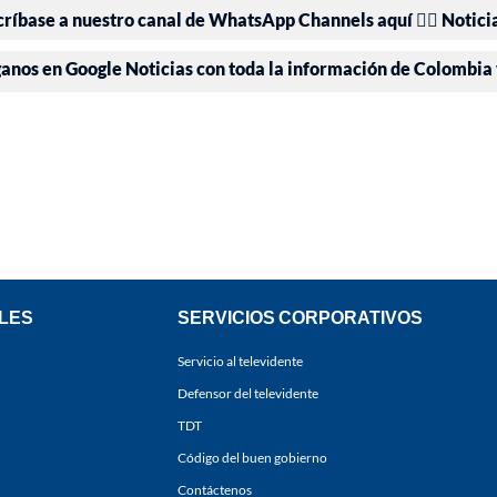
críbase a nuestro canal de WhatsApp Channels aquí 👉🏻 Notici
ganos en Google Noticias con toda la información de Colombia
LES
SERVICIOS CORPORATIVOS
Servicio al televidente
Defensor del televidente
TDT
Código del buen gobierno
Contáctenos