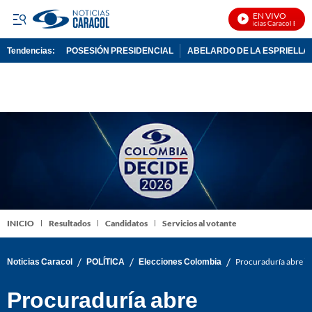
EN VIVO
Noticias Caracol En Viv
Tendencias:
POSESIÓN PRESIDENCIAL
ABELARDO DE LA ESPRIELLA
PUBLICIDAD
INICIO
Resultados
Candidatos
Servicios al votante
/
/
/
Noticias Caracol
POLÍTICA
Elecciones Colombia
Procuraduría abre inv
Procuraduría abre