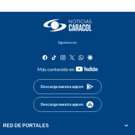
Síguenos en:
facebook
tiktok
instagram
twitter
whatsapp
google
youtube-
Más contenido en
footer
Descarga nuestra app en
Descarga nuestra app en
RED DE PORTALES