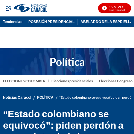
EN VIVO
Noticias Caracol En Viv
Tendencias:
POSESIÓN PRESIDENCIAL
ABELARDO DE LA ESPRIELLA
PUBLICIDAD
ELECCIONES COLOMBIA
Elecciones presidenciales
Elecciones Congreso
/
/
Noticias Caracol
POLÍTICA
“Estado colombiano se equivocó”: piden perdón
“Estado colombiano se
equivocó”: piden perdón a