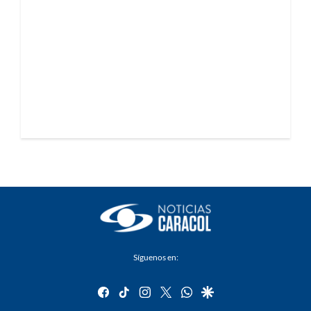
Síguenos en:
facebook
tiktok
instagram
twitter
whatsapp
google