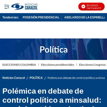
EN VIVO
Noticias Caracol En Vivo
Tendencias:
POSESIÓN PRESIDENCIAL
ABELARDO DE LA ESPRIELLA
PUBLICIDAD
ELECCIONES COLOMBIA
Elecciones presidenciales
Elecciones Congreso
/
/
Noticias Caracol
POLÍTICA
Polémica en debate de control político a minsalud
Polémica en debate de
control político a minsalud: