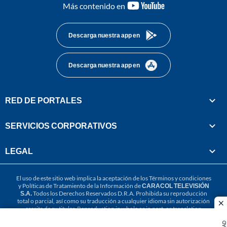
youtube-
Más contenido en
footer
Descarga nuestra app en
Descarga nuestra app en
RED DE PORTALES
SERVICIOS CORPORATIVOS
LEGAL
El uso de este sitio web implica la aceptación de los
Términos y condiciones
y
Políticas de Tratamiento de la Información
de
CARACOL TELEVISIÓN
S.A.
Todos los Derechos Reservados D.R.A. Prohibida su reproducción
total o parcial, así como su traducción a cualquier idioma sin autorización
cl
escrita de su titular. Reproduction in whole or in part, or translation
without written permission is prohibited. All rights reserved 2025.