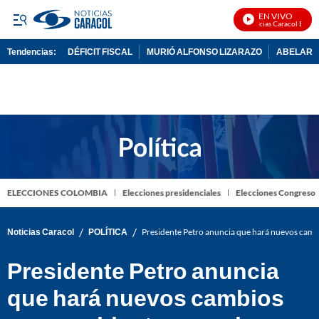
EN VIVO
Noticias Caracol En Viv
Tendencias:
DÉFICIT FISCAL
MURIÓ ALFONSO LIZARAZO
ABELARDO
PUBLICIDAD
ELECCIONES COLOMBIA
Elecciones presidenciales
Elecciones Congreso
/
/
Noticias Caracol
POLÍTICA
Presidente Petro anuncia que hará nuevos cambi
Presidente Petro anuncia
que hará nuevos cambios