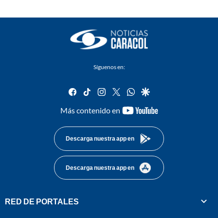
Síguenos en:
facebook
tiktok
instagram
twitter
whatsapp
google
youtube-
Más contenido en
footer
Descarga nuestra app en
Descarga nuestra app en
RED DE PORTALES