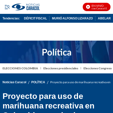
EN VIVO
Noticias Caracol En Vivo
Tendencias:
DÉFICIT FISCAL
MURIÓ ALFONSO LIZARAZO
ABELARDO
PUBLICIDAD
ELECCIONES COLOMBIA
Elecciones presidenciales
Elecciones Congreso
/
/
Noticias Caracol
POLÍTICA
Proyecto para uso de marihuana recreativa en 
Proyecto para uso de
marihuana recreativa en