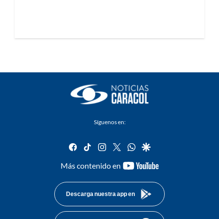
Síguenos en:
facebook
tiktok
instagram
twitter
whatsapp
google
youtube-
Más contenido en
footer
Descarga nuestra app en