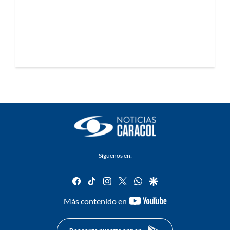
Síguenos en:
facebook
tiktok
instagram
twitter
whatsapp
google
youtube-
Más contenido en
footer