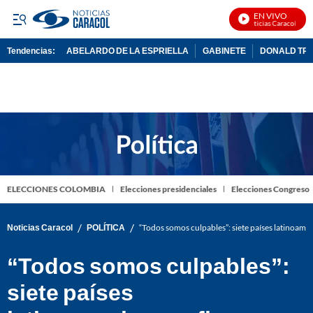
EN VIVO
Noticias Caracol En Vi
Tendencias:
ABELARDO DE LA ESPRIELLA
GABINETE
DONALD TR
PUBLICIDAD
ELECCIONES COLOMBIA
Elecciones presidenciales
Elecciones Congreso
/
/
Noticias Caracol
POLÍTICA
“Todos somos culpables”: siete países latinoame
“Todos somos culpables”:
siete países