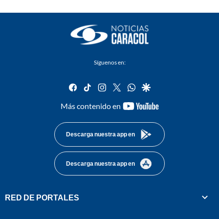
Síguenos en:
facebook
tiktok
instagram
twitter
whatsapp
google
youtube-
Más contenido en
footer
Descarga nuestra app en
Descarga nuestra app en
RED DE PORTALES