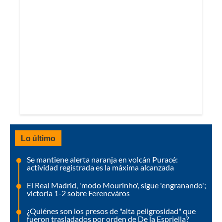
Lo último
Se mantiene alerta naranja en volcán Puracé:
actividad registrada es la máxima alcanzada
El Real Madrid, 'modo Mourinho', sigue 'engranando';
victoria 1-2 sobre Ferencváros
¿Quiénes son los presos de "alta peligrosidad" que
fueron trasladados por orden de De la Espriella?