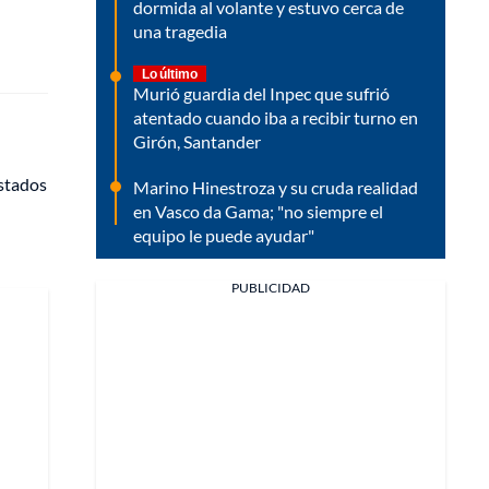
dormida al volante y estuvo cerca de
una tragedia
Lo último
Murió guardia del Inpec que sufrió
atentado cuando iba a recibir turno en
Girón, Santander
Estados
Marino Hinestroza y su cruda realidad
en Vasco da Gama; "no siempre el
equipo le puede ayudar"
PUBLICIDAD