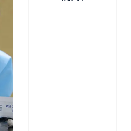
Facebook
X
Whatsapp
Copiar enlace
Telegram
LinkedIn