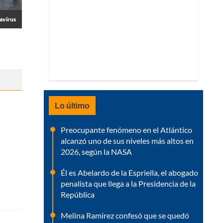
avirus
Lo último
Preocupante fenómeno en el Atlántico
alcanzó uno de sus niveles más altos en
2026, según la NASA
Él es Abelardo de la Espriella, el abogado
penalista que llega a la Presidencia de la
República
Melina Ramírez confesó que se quedó