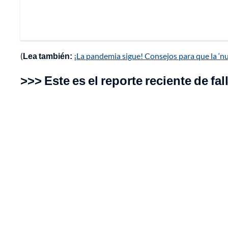
(
Lea también:
¡La pandemia sigue! Consejos para que la ‘n
>>> Este es el reporte reciente de fal