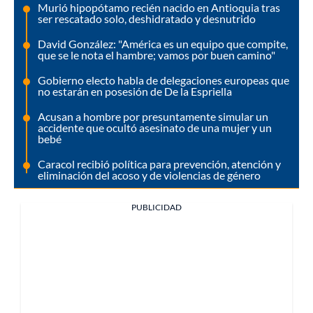
Murió hipopótamo recién nacido en Antioquia tras
ser rescatado solo, deshidratado y desnutrido
David González: "América es un equipo que compite,
que se le nota el hambre; vamos por buen camino"
Gobierno electo habla de delegaciones europeas que
no estarán en posesión de De la Espriella
Acusan a hombre por presuntamente simular un
accidente que ocultó asesinato de una mujer y un
bebé
Caracol recibió política para prevención, atención y
eliminación del acoso y de violencias de género
PUBLICIDAD