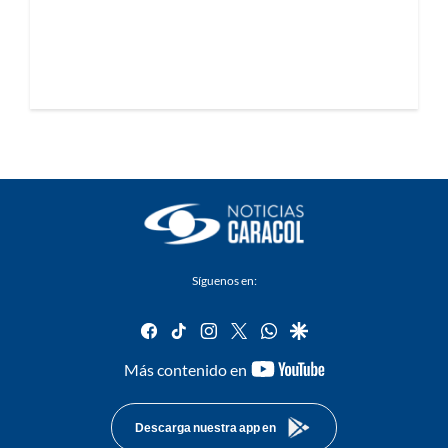
Síguenos en:
facebook
tiktok
instagram
twitter
whatsapp
google
youtube-
Más contenido en
footer
Descarga nuestra app en