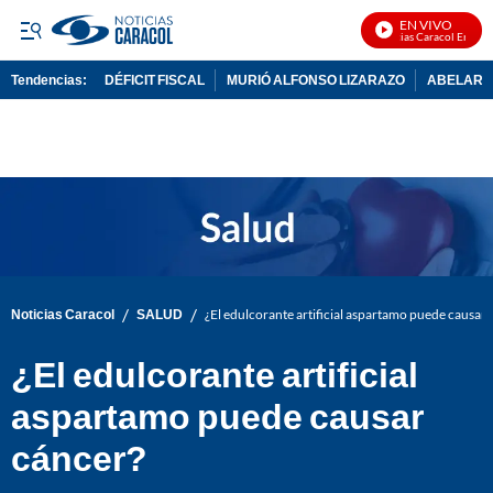
EN VIVO
Noticias Caracol En Vivo
Tendencias:
DÉFICIT FISCAL
MURIÓ ALFONSO LIZARAZO
ABELARDO
PUBLICIDAD
/
/
Noticias Caracol
SALUD
¿El edulcorante artificial aspartamo puede causar
¿El edulcorante artificial
aspartamo puede causar
cáncer?