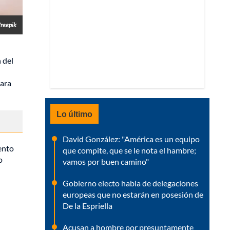
Freepik
 del
para
Lo último
David González: "América es un equipo
ento
que compite, que se le nota el hambre;
o
vamos por buen camino"
Gobierno electo habla de delegaciones
europeas que no estarán en posesión de
De la Espriella
Acusan a hombre por presuntamente