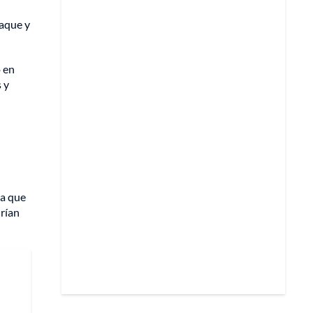
paque y
o en
 y
la que
drían