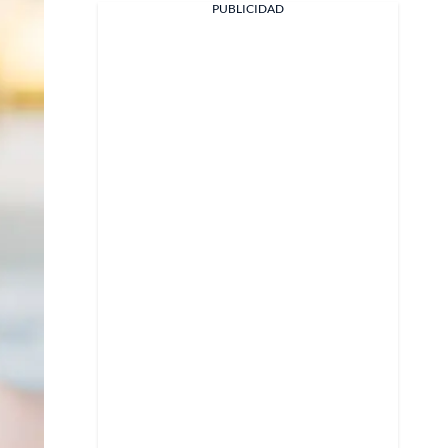
PUBLICIDAD
Facebook
X
Whatsapp
Copiar enlace
Telegram
LinkedIn