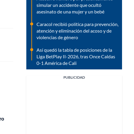
simular un accidente que ocultó
asesinato de una mujer y un bebé
Caracol recibió política para prevención,
atención y eliminación del acoso y de
violencias de género
Así quedó la tabla de posiciones de la
Liga BetPlay II-2026, tras Once Caldas
0-1 América de Cali
PUBLICIDAD
ro