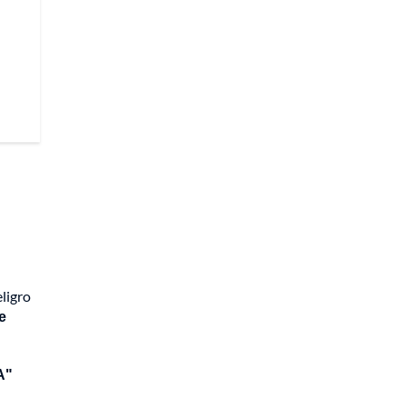
ligro
e
A"