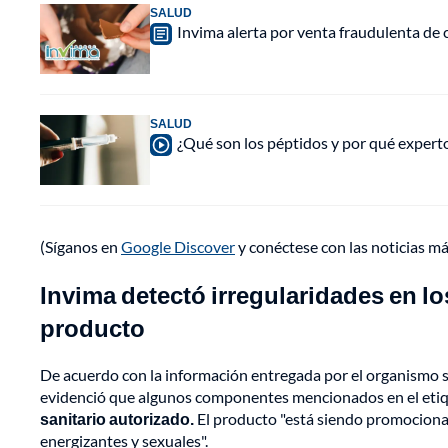
SALUD
Invima alerta por venta fraudulenta de c
SALUD
¿Qué son los péptidos y por qué experto
(Síganos en
Google Discover
y conéctese con las noticias m
Invima detectó irregularidades en lo
producto
De acuerdo con la información entregada por el organismo san
evidenció que algunos componentes mencionados en el eti
sanitario autorizado.
El producto "está siendo promocion
energizantes y sexuales".