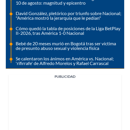
10 de agosto: magnitud y epicentro
David González, pletórico por triunfo sobre Nacional;
"América mostró la jerarquía que le pedían"
Cómo quedó la tabla de posiciones de la Liga BetPlay
II-2026, tras América 1-0 Nacional
Bebé de 20 meses murió en Bogotá tras ser víctima
de presunto abuso sexual y violencia física
Se calentaron los ánimos en América vs. Nacional;
'rifirrafe' de Alfredo Morelos y Rafael Carrascal
PUBLICIDAD