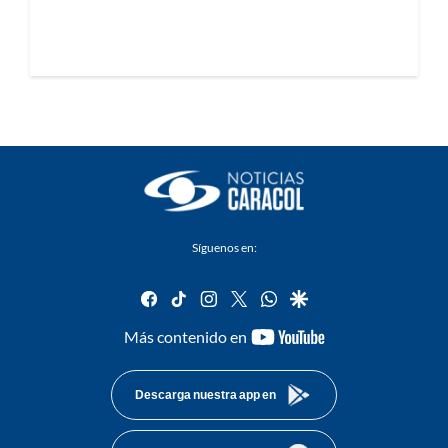
Síguenos en:
facebook
tiktok
instagram
twitter
whatsapp
google
youtube-
Más contenido en
footer
Descarga nuestra app en