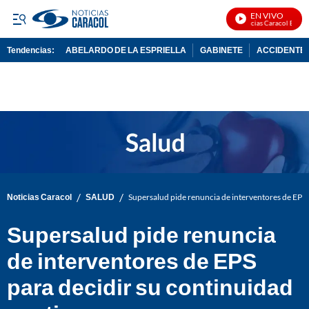
EN VIVO
Noticias Caracol En Vivo
Tendencias:
ABELARDO DE LA ESPRIELLA
GABINETE
ACCIDENTE 
PUBLICIDAD
/
/
Noticias Caracol
SALUD
Supersalud pide renuncia de interventores de EPS p
Supersalud pide renuncia
de interventores de EPS
para decidir su continuidad