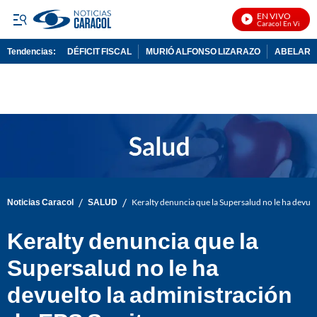
EN VIVO
Noticias Caracol En Vivo
Tendencias:
DÉFICIT FISCAL
MURIÓ ALFONSO LIZARAZO
ABELARDO
PUBLICIDAD
/
/
Noticias Caracol
SALUD
Keralty denuncia que la Supersalud no le ha devuel
Keralty denuncia que la
Supersalud no le ha
devuelto la administración