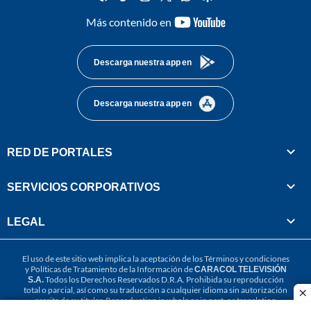
youtube-
Más contenido en
footer
Descarga nuestra app en
Descarga nuestra app en
RED DE PORTALES
SERVICIOS CORPORATIVOS
LEGAL
El uso de este sitio web implica la aceptación de los
Términos y condiciones
y
Políticas de Tratamiento de la Información
de
CARACOL TELEVISIÓN
S.A.
Todos los Derechos Reservados D.R.A. Prohibida su reproducción
total o parcial, así como su traducción a cualquier idioma sin autorización
cl
escrita de su titular. Reproduction in whole or in part, or translation
without written permission is prohibited. All rights reserved 2025.