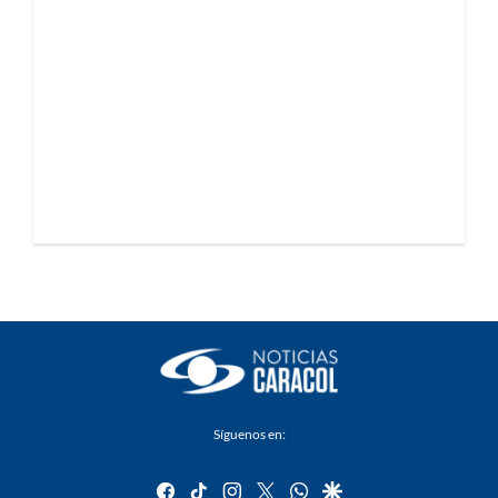
Síguenos en:
facebook
tiktok
instagram
twitter
whatsapp
google