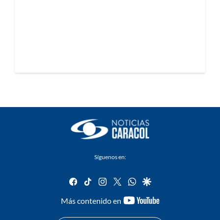
Síguenos en:
facebook
tiktok
instagram
twitter
whatsapp
google
youtube-
Más contenido en
footer