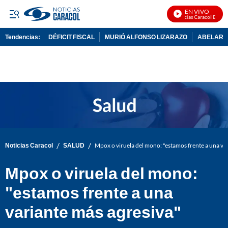
EN VIVO
Noticias Caracol En Vivo
Tendencias:
DÉFICIT FISCAL
MURIÓ ALFONSO LIZARAZO
ABELARDO
PUBLICIDAD
/
/
Noticias Caracol
SALUD
Mpox o viruela del mono: "estamos frente a una va
Mpox o viruela del mono:
"estamos frente a una
variante más agresiva"