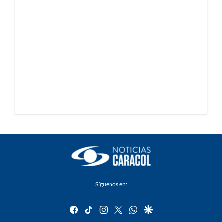
Síguenos en:
facebook
tiktok
instagram
twitter
whatsapp
google