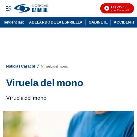
EN VIVO
Noticias Caracol En Vivo
Tendencias:
ABELARDO DE LA ESPRIELLA
GABINETE
ACCIDENTE 
PUBLICIDAD
/
Noticias Caracol
Viruela del mono
Viruela del mono
Viruela del mono