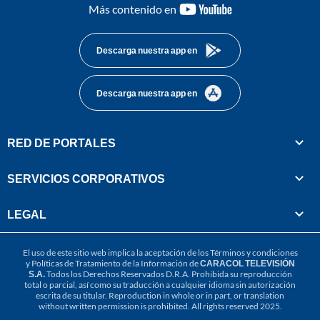
youtube-
Más contenido en
footer
Descarga nuestra app en
Descarga nuestra app en
RED DE PORTALES
SERVICIOS CORPORATIVOS
LEGAL
El uso de este sitio web implica la aceptación de los
Términos y condiciones
y
Políticas de Tratamiento de la Información
de
CARACOL TELEVISIÓN
S.A.
Todos los Derechos Reservados D.R.A. Prohibida su reproducción
total o parcial, así como su traducción a cualquier idioma sin autorización
escrita de su titular. Reproduction in whole or in part, or translation
without written permission is prohibited. All rights reserved 2025.