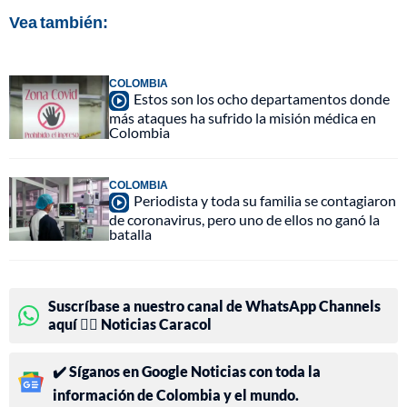
Vea también:
COLOMBIA
Estos son los ocho departamentos donde
más ataques ha sufrido la misión médica en
Colombia
COLOMBIA
Periodista y toda su familia se contagiaron
de coronavirus, pero uno de ellos no ganó la
batalla
Suscríbase a nuestro canal de WhatsApp Channels
aquí 👉🏻 Noticias Caracol
✔️ Síganos en Google Noticias con toda la
información de Colombia y el mundo.