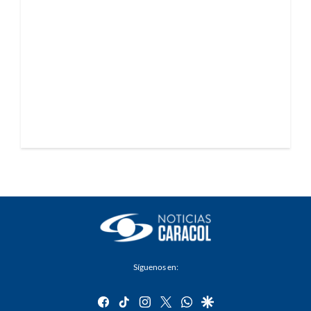
Síguenos en:
facebook
tiktok
instagram
twitter
whatsapp
google