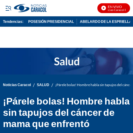
EN VIVO
Noticias Caracol En Viv
Tendencias:
POSESIÓN PRESIDENCIAL
ABELARDO DE LA ESPRIELLA
PUBLICIDAD
/
/
Noticias Caracol
SALUD
¡Párele bolas! Hombre habla sin tapujos del cánc
¡Párele bolas! Hombre habla
sin tapujos del cáncer de
mama que enfrentó