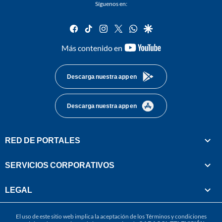
Síguenos en:
facebook
tiktok
instagram
twitter
whatsapp
google
youtube-
Más contenido en
footer
Descarga nuestra app en
Descarga nuestra app en
RED DE PORTALES
SERVICIOS CORPORATIVOS
LEGAL
El uso de este sitio web implica la aceptación de los
Términos y condiciones