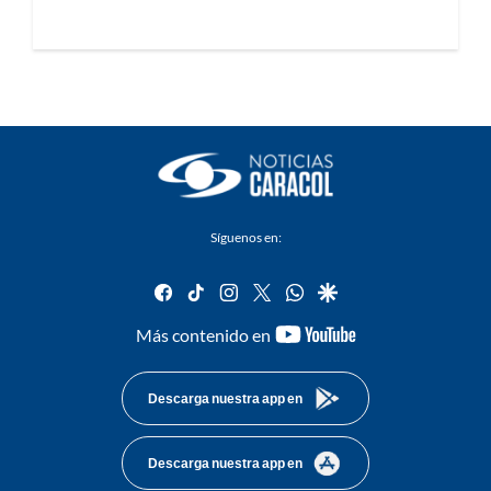
Síguenos en:
facebook
tiktok
instagram
twitter
whatsapp
google
youtube-
Más contenido en
footer
Descarga nuestra app en
Descarga nuestra app en