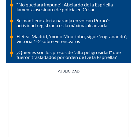
“No quedará impune”: Abelardo de la Espriella
lamenta asesinato de policía en Cesar
Se mantiene alerta naranja en volcán Puracé:
actividad registrada es la máxima alcanzada
El Real Madrid, 'modo Mourinho', sigue 'engranando';
victoria 1-2 sobre Ferencváros
¿Quiénes son los presos de "alta peligrosidad" que
fueron trasladados por orden de De la Espriella?
PUBLICIDAD