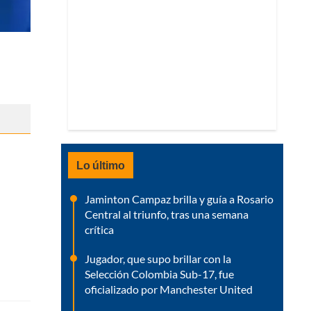
Lo último
Jaminton Campaz brilla y guía a Rosario
Central al triunfo, tras una semana
crítica
Jugador, que supo brillar con la
Selección Colombia Sub-17, fue
oficializado por Manchester United