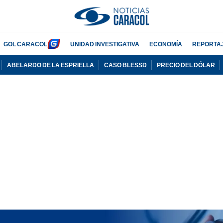
GOL CARACOL
UNIDAD INVESTIGATIVA
ECONOMÍA
REPORTA
ABELARDO DE LA ESPRIELLA
CASO BLESSD
PRECIO DEL DÓLAR
PUBLICIDAD