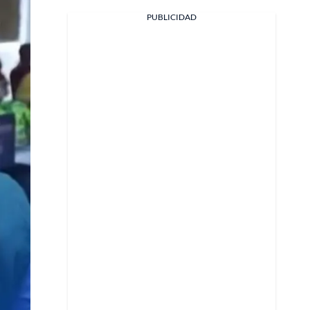
Facebook
PUBLICIDAD
X
Whatsapp
Copiar enlace
Telegram
LinkedIn