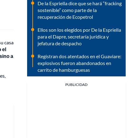
De la Espriella dice que se hará “fracking
sostenible” como parte de la
recuperación de Ecopetrol
Ellos son los elegidos por De la Espriella
para el Dapre, secretaría jurídica y
su casa
jefatura de despacho
 el
sino a
Registran dos atentados en el Guaviare:
explosivos fueron abandonados en
carrito de hamburguesas
es,
PUBLICIDAD