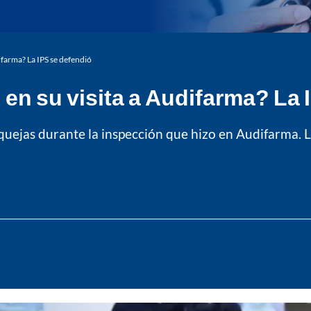
ifarma? La IPS se defendió
n su visita a Audifarma? La 
quejas durante la inspección que hizo en Audifarma. La