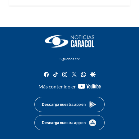
Síguenos en:
facebook
tiktok
instagram
twitter
whatsapp
google
youtube-
Más contenido en
footer
Descarga nuestra app en
Descarga nuestra app en