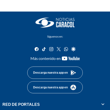
Síguenos en:
facebook
tiktok
instagram
twitter
whatsapp
google
youtube-
Más contenido en
footer
Descarga nuestra app en
Descarga nuestra app en
RED DE PORTALES