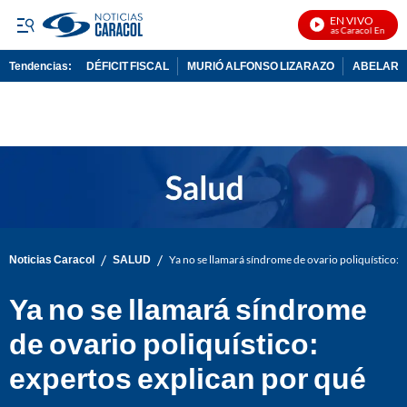
EN VIVO
Noticias Caracol En Vivo
Tendencias:
DÉFICIT FISCAL
MURIÓ ALFONSO LIZARAZO
ABELARDO
PUBLICIDAD
/
/
Noticias Caracol
SALUD
Ya no se llamará síndrome de ovario poliquístico: 
Ya no se llamará síndrome
de ovario poliquístico:
expertos explican por qué