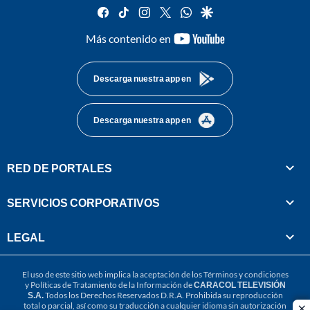
facebook
tiktok
instagram
twitter
whatsapp
google
youtube-
Más contenido en
footer
Descarga nuestra app en
Descarga nuestra app en
RED DE PORTALES
SERVICIOS CORPORATIVOS
LEGAL
El uso de este sitio web implica la aceptación de los
Términos y condiciones
y
Políticas de Tratamiento de la Información
de
CARACOL TELEVISIÓN
S.A.
Todos los Derechos Reservados D.R.A. Prohibida su reproducción
total o parcial, así como su traducción a cualquier idioma sin autorización