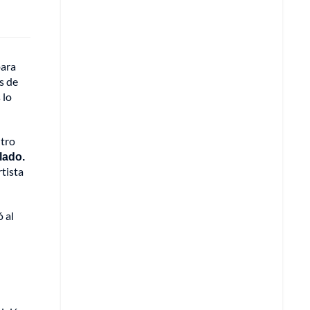
para
os de
 lo
ntro
lado.
rtista
 al