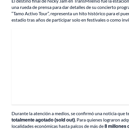
El destino final de Nicky Jam en TransMilenio fue la estació
una rueda de prensa para dar detalles de su concierto prog
“Tamo Activo Tour”, representa un hito histórico para el pue
estadio tras años de participar solo en festivales o como inv
Durante la atención a medios, se confirmó una noticia que ter
totalmente agotado (sold out)
. Para quienes lograron adqu
localidades económicas hasta palcos de más de
8 millones