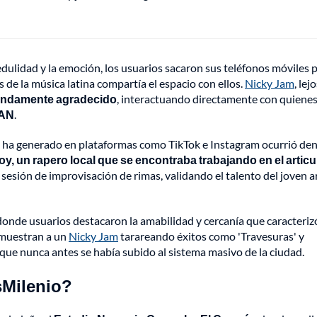
redulidad y la emoción, los usuarios sacaron sus teléfonos móviles 
 de la música latina compartía el espacio con ellos.
Nicky Jam
, lej
fundamente agradecido
, interactuando directamente con quienes
UAN
.
ha generado en plataformas como TikTok e Instagram ocurrió de
, un rapero local que se encontraba trabajando en el articu
a sesión de improvisación de rimas, validando el talento del joven a
donde usuarios destacaron la amabilidad y cercanía que caracterizó
s muestran a un
Nicky Jam
tarareando éxitos como 'Travesuras' y
ue nunca antes se había subido al sistema masivo de la ciudad.
sMilenio?