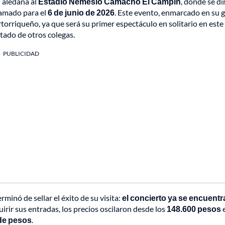
n aledaña al
Estadio Nemesio Camacho El Campín
, donde se di
ramado para el
6 de junio de 2026
. Este evento, enmarcado en su g
rtorriqueño, ya que será su primer espectáculo en solitario en este
itado de otros colegas.
PUBLICIDAD
minó de sellar el éxito de su visita:
el concierto ya se encuentr
irir sus entradas, los precios oscilaron desde los
148.600 pesos
 de pesos
.