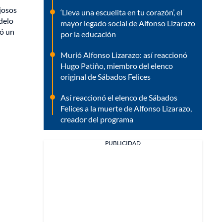
ujosos
‘Lleva una escuelita en tu corazón’, el
delo
mayor legado social de Alfonso Lizarazo
dó un
por la educación
Murió Alfonso Lizarazo: así reaccionó
Hugo Patiño, miembro del elenco
original de Sábados Felices
Así reaccionó el elenco de Sábados
Felices a la muerte de Alfonso Lizarazo,
creador del programa
PUBLICIDAD