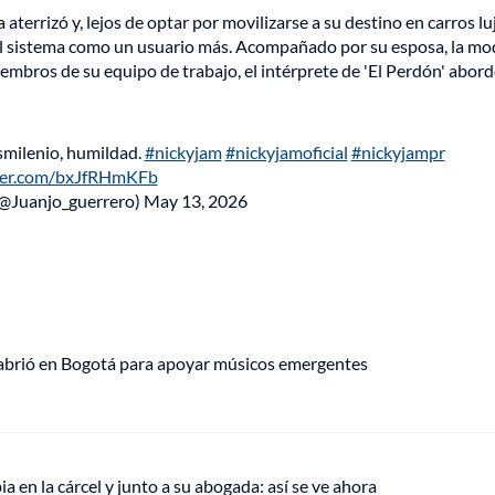
ta aterrizó y, lejos de optar por movilizarse a su destino en carros l
al sistema como un usuario más. Acompañado por su esposa, la mo
mbros de su equipo de trabajo, el intérprete de 'El Perdón' abor
smilenio, humildad.
#nickyjam
#nickyjamoficial
#nickyjampr
tter.com/bxJfRHmKFb
(@Juanjo_guerrero)
May 13, 2026
 abrió en Bogotá para apoyar músicos emergentes
en la cárcel y junto a su abogada: así se ve ahora