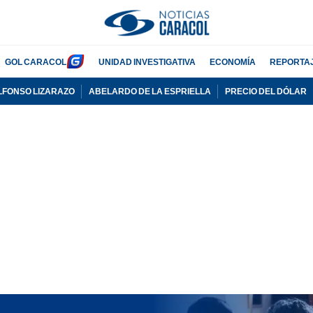
GOL CARACOL
UNIDAD INVESTIGATIVA
ECONOMÍA
REPORTA
LFONSO LIZARAZO
ABELARDO DE LA ESPRIELLA
PRECIO DEL DÓLAR
PUBLICIDAD