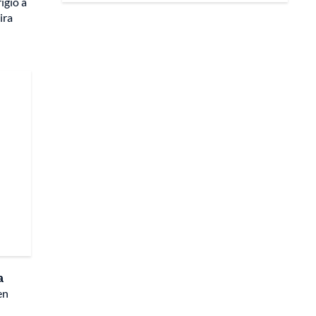
rigió a
ira
a
en