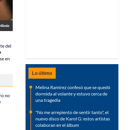
Milenio
te del
e
se en
Lo último
Melina Ramírez confesó que se quedó
dormida al volante y estuvo cerca de
ero no
una tragedia
y
"No me arrepiento de sentir tanto", el
nuevo disco de Karol G: estos artistas
colaboran en el álbum