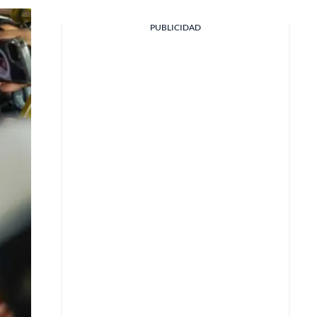
PUBLICIDAD
Facebook
X
Whatsapp
Copiar enlace
Telegram
LinkedIn