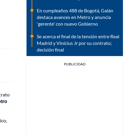
En cumpleaños 488 de Bogotá, Galán
destaca avances en Metro y anuncia
'gerente' con nuevo Gobierno
Se acerca el final de la tensión entre Real
Madrid y Vinícius Jr por su contrato;
decisión final
PUBLICIDAD
trato
otro
ico,