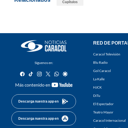
Capítulos
RED DE PORTA
Caracol Televisión
Blu Radio
Síguenos en:
Gol Caracol
facebook
tiktok
instagram
twitter
whatsapp
google
La Kalle
youtube-
Más contenido en
HJCK
footer
DiTu
Descarga nuestra app en
El Espectador
Teatro Mayor
Descarga nuestra app en
Caracol Internacional