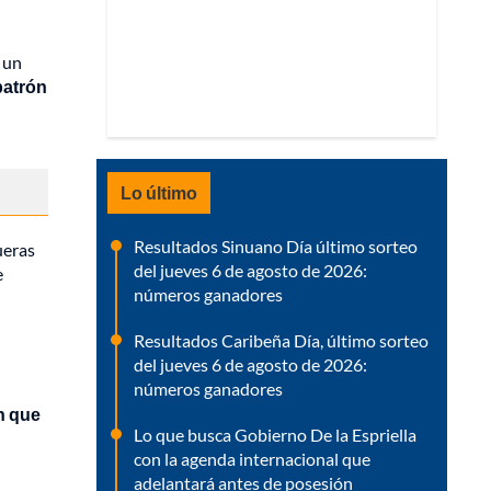
 un
patrón
Lo último
Resultados Sinuano Día último sorteo
ueras
del jueves 6 de agosto de 2026:
e
números ganadores
Resultados Caribeña Día, último sorteo
del jueves 6 de agosto de 2026:
números ganadores
n que
Lo que busca Gobierno De la Espriella
con la agenda internacional que
adelantará antes de posesión