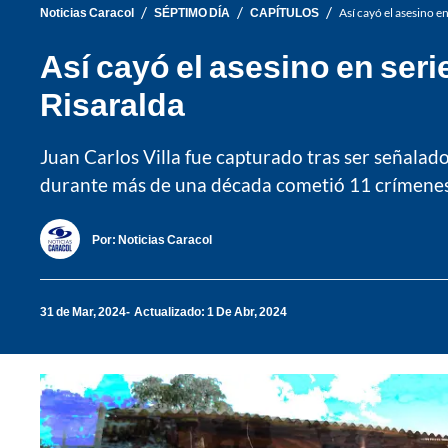
/
/
/
Noticias Caracol
SÉPTIMO DÍA
CAPÍTULOS
Así cayó el asesino e
Así cayó el asesino en seri
Risaralda
Juan Carlos Villa fue capturado tras ser señalad
durante más de una década cometió 11 crímenes
Por:
Noticias Caracol
31 de Mar, 2024
Actualizado: 1 De Abr, 2024