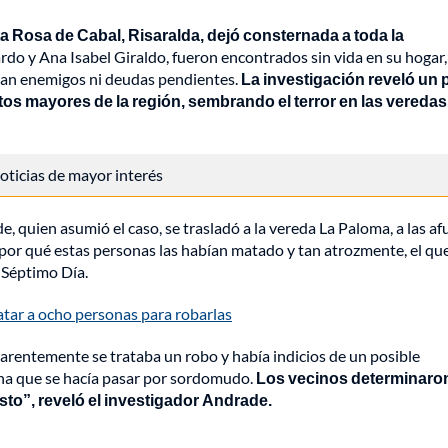
a Rosa de Cabal, Risaralda, dejó consternada a toda la
do y Ana Isabel Giraldo, fueron encontrados sin vida en su hogar,
nían enemigos ni deudas pendientes.
La investigación reveló un 
tos mayores de la región, sembrando el terror en las veredas
 noticias de mayor interés
e, quien asumió el caso, se trasladó a la vereda La Paloma, a las af
 por qué estas personas las habían matado y tan atrozmente, el qu
 Séptimo Día.
tar a ocho personas para robarlas
aparentemente se trataba un robo y había indicios de un posible
ona que se hacía pasar por sordomudo.
Los vecinos determinaro
to”, reveló el investigador Andrade.