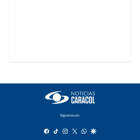
Síguenos en:
facebook
tiktok
instagram
twitter
whatsapp
google