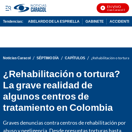
EN VIVO
Noticias Caracol En Viv
Tendencias:
ABELARDO DE LA ESPRIELLA
GABINETE
ACCIDENTE 
PUBLICIDAD
/
/
/
Noticias Caracol
SÉPTIMO DÍA
CAPÍTULOS
¿Rehabilitación o tortura?
¿Rehabilitación o tortura?
La grave realidad de
algunos centros de
tratamiento en Colombia
Graves denuncias contra centros de rehabilitación por
abuso y negligencia. Desde presuntas torturas hasta