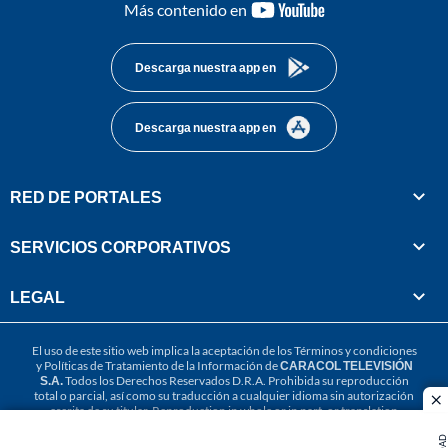
youtube-
Más contenido en
footer
Descarga nuestra app en
Descarga nuestra app en
RED DE PORTALES
SERVICIOS CORPORATIVOS
LEGAL
El uso de este sitio web implica la aceptación de los
Términos y condiciones
y
Políticas de Tratamiento de la Información
de
CARACOL TELEVISIÓN
S.A.
Todos los Derechos Reservados D.R.A. Prohibida su reproducción
total o parcial, así como su traducción a cualquier idioma sin autorización
cl
escrita de su titular. Reproduction in whole or in part, or translation
without written permission is prohibited. All rights reserved 2025.