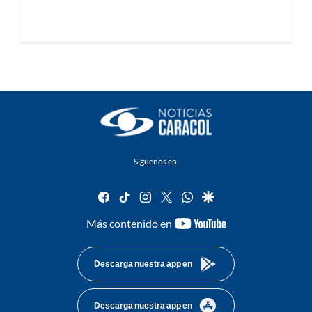
Síguenos en:
facebook
tiktok
instagram
twitter
whatsapp
google
youtube-
Más contenido en
footer
Descarga nuestra app en
Descarga nuestra app en