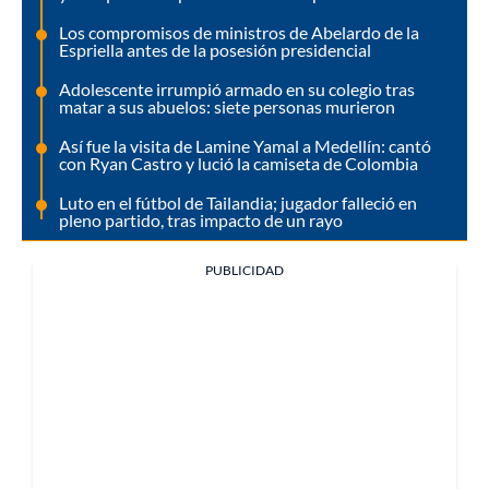
Los compromisos de ministros de Abelardo de la
Espriella antes de la posesión presidencial
Adolescente irrumpió armado en su colegio tras
matar a sus abuelos: siete personas murieron
Así fue la visita de Lamine Yamal a Medellín: cantó
con Ryan Castro y lució la camiseta de Colombia
Luto en el fútbol de Tailandia; jugador falleció en
pleno partido, tras impacto de un rayo
PUBLICIDAD