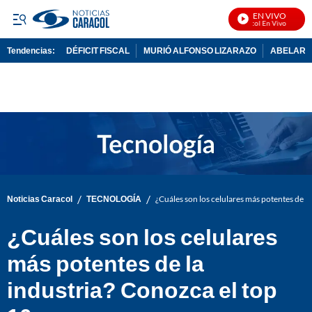
EN VIVO
Noticias Caracol En Vivo
Tendencias:
DÉFICIT FISCAL
MURIÓ ALFONSO LIZARAZO
ABELARDO
PUBLICIDAD
/
/
Noticias Caracol
TECNOLOGÍA
¿Cuáles son los celulares más potentes de l
¿Cuáles son los celulares
más potentes de la
industria? Conozca el top