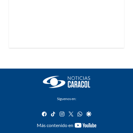
Síguenos en:
facebook
tiktok
instagram
twitter
whatsapp
google
youtube-
Más contenido en
footer