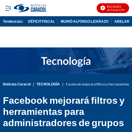
EN VIVO
Noticias Caracol En Vivo
Tendencias:
DÉFICIT FISCAL
MURIÓ ALFONSO LIZARAZO
ABELARDO
PUBLICIDAD
/
/
Noticias Caracol
TECNOLOGÍA
Facebook mejorará filtros y herramientas 
Facebook mejorará filtros y
herramientas para
administradores de grupos