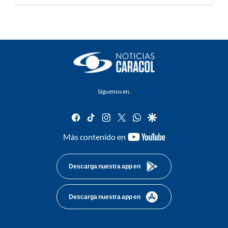
Síguenos en:
facebook
tiktok
instagram
twitter
whatsapp
google
youtube-
Más contenido en
footer
Descarga nuestra app en
Descarga nuestra app en