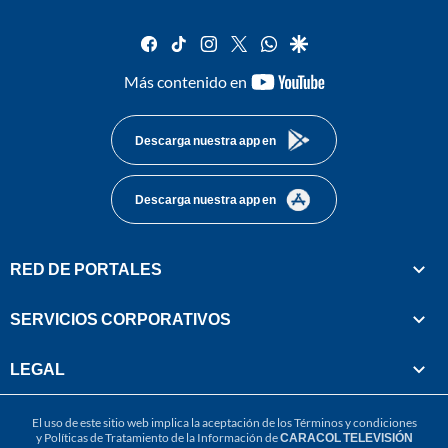
facebook
tiktok
instagram
twitter
whatsapp
google
youtube-
Más contenido en
footer
Descarga nuestra app en
Descarga nuestra app en
RED DE PORTALES
SERVICIOS CORPORATIVOS
LEGAL
El uso de este sitio web implica la aceptación de los
Términos y condiciones
y
Políticas de Tratamiento de la Información
de
CARACOL TELEVISIÓN