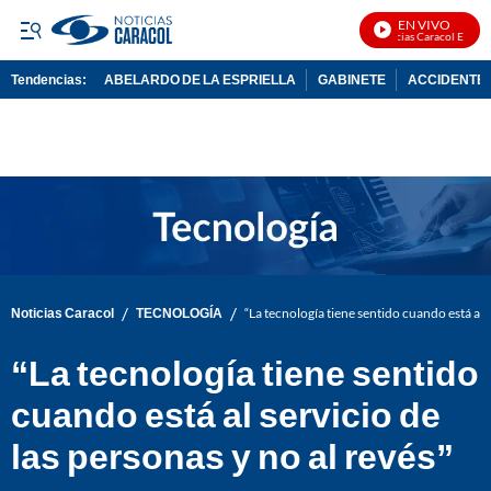
EN VIVO
Noticias Caracol En Vivo
Tendencias:
ABELARDO DE LA ESPRIELLA
GABINETE
ACCIDENTE 
PUBLICIDAD
/
/
Noticias Caracol
TECNOLOGÍA
“La tecnología tiene sentido cuando está al s
“La tecnología tiene sentido
cuando está al servicio de
las personas y no al revés”