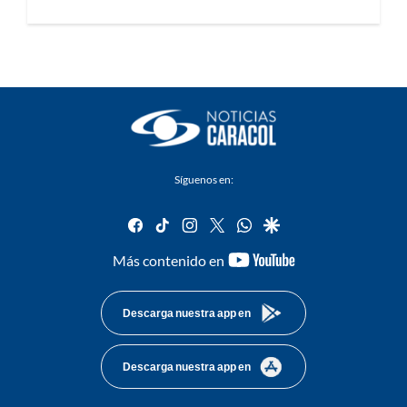
Síguenos en:
facebook
tiktok
instagram
twitter
whatsapp
google
youtube-
Más contenido en
footer
Descarga nuestra app en
Descarga nuestra app en