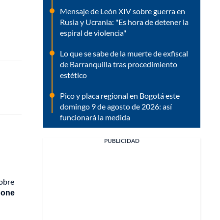
Mensaje de León XIV sobre guerra en
Rusia y Ucrania: "Es hora de detener la
espiral de violencia"
Lo que se sabe de la muerte de exfiscal
de Barranquilla tras procedimiento
estético
Pico y placa regional en Bogotá este
domingo 9 de agosto de 2026: así
funcionará la medida
PUBLICIDAD
sobre
hone