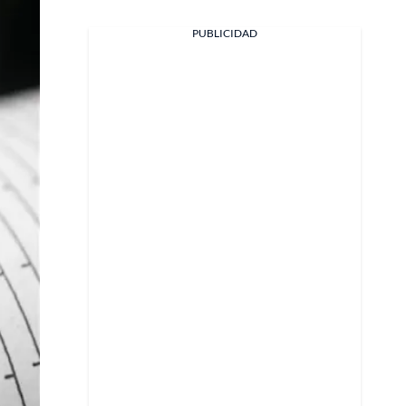
PUBLICIDAD
Facebook
X
Whatsapp
Copiar enlace
Telegram
LinkedIn