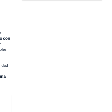
s
do con
n
bles
lidad
una