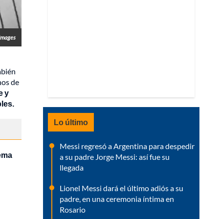
Images
mbién
nos de
e y
les.
Lo último
Messi regresó a Argentina para despedir
tema
a su padre Jorge Messi: así fue su
llegada
Lionel Messi dará el último adiós a su
padre, en una ceremonia íntima en
Rosario