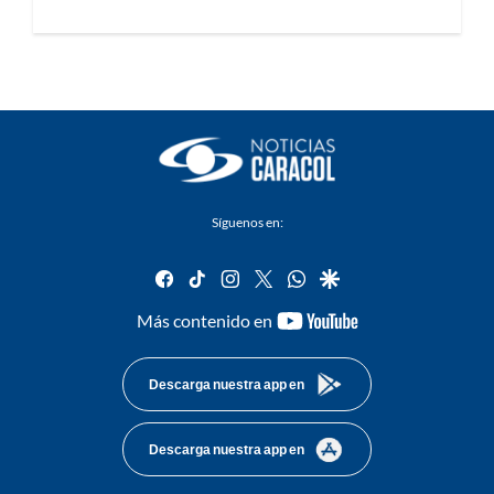
Síguenos en:
facebook
tiktok
instagram
twitter
whatsapp
google
youtube-
Más contenido en
footer
Descarga nuestra app en
Descarga nuestra app en