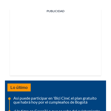
PUBLICIDAD
Lo último
Así puede participar en 'Bici Cine', el plan gratuito
que habrá hoy por el cumpleaños de Bogotá
¿Un tigre en Cesar? Lo que se sabe del avistamiento