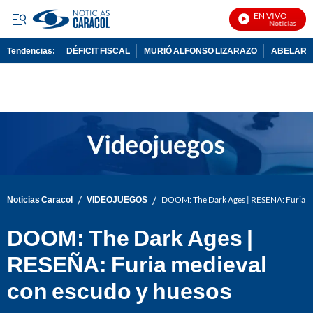
EN VIVO
Noticias Caracol 
Tendencias:
DÉFICIT FISCAL
MURIÓ ALFONSO LIZARAZO
ABELARDO
PUBLICIDAD
/
/
Noticias Caracol
VIDEOJUEGOS
DOOM: The Dark Ages | RESEÑA: Furia me
DOOM: The Dark Ages |
RESEÑA: Furia medieval
con escudo y huesos