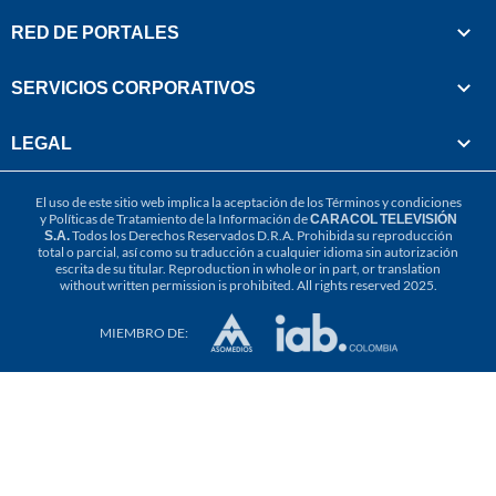
RED DE PORTALES
SERVICIOS CORPORATIVOS
LEGAL
El uso de este sitio web implica la aceptación de los
Términos y condiciones
y
Políticas de Tratamiento de la Información
de
CARACOL TELEVISIÓN
S.A.
Todos los Derechos Reservados D.R.A. Prohibida su reproducción
total o parcial, así como su traducción a cualquier idioma sin autorización
escrita de su titular. Reproduction in whole or in part, or translation
without written permission is prohibited. All rights reserved 2025.
MIEMBRO DE: