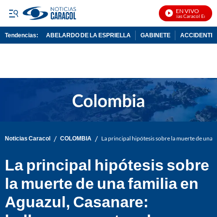
EN VIVO
Noticias Caracol En Vivo
Tendencias:
ABELARDO DE LA ESPRIELLA
GABINETE
ACCIDENTE 
PUBLICIDAD
/
/
Noticias Caracol
COLOMBIA
La principal hipótesis sobre la muerte de una 
La principal hipótesis sobre
la muerte de una familia en
Aguazul, Casanare: