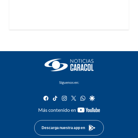
Síguenos en:
facebook
tiktok
instagram
twitter
whatsapp
google
youtube-
Más contenido en
footer
Descarga nuestra app en