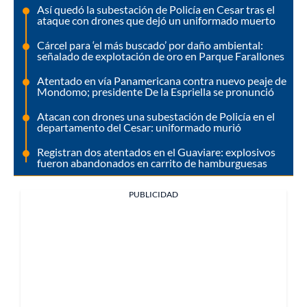
Así quedó la subestación de Policía en Cesar tras el
ataque con drones que dejó un uniformado muerto
Cárcel para ‘el más buscado’ por daño ambiental:
señalado de explotación de oro en Parque Farallones
Atentado en vía Panamericana contra nuevo peaje de
Mondomo; presidente De la Espriella se pronunció
Atacan con drones una subestación de Policía en el
departamento del Cesar: uniformado murió
Registran dos atentados en el Guaviare: explosivos
fueron abandonados en carrito de hamburguesas
PUBLICIDAD