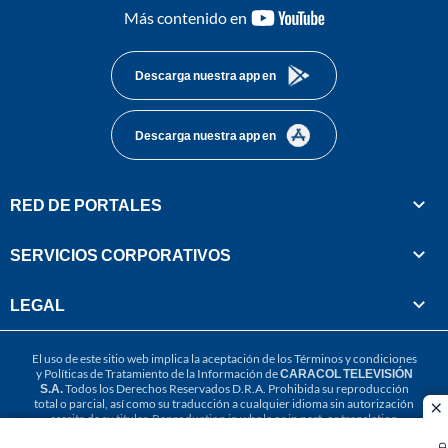
youtube-
Más contenido en
footer
Descarga nuestra app en
Descarga nuestra app en
RED DE PORTALES
SERVICIOS CORPORATIVOS
LEGAL
El uso de este sitio web implica la aceptación de los
Términos y condiciones
y
Políticas de Tratamiento de la Información
de
CARACOL TELEVISIÓN
S.A.
Todos los Derechos Reservados D.R.A. Prohibida su reproducción
total o parcial, así como su traducción a cualquier idioma sin autorización
cl
escrita de su titular. Reproduction in whole or in part, or translation
without written permission is prohibited. All rights reserved 2025.