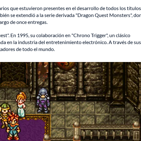
ios que estuvieron presentes en el desarrollo de todos los títulos
mbién se extendió a la serie derivada "Dragon Quest Monsters", do
largo de once entregas.
est". En 1995, su colaboración en "Chrono Trigger", un clásico
 en la industria del entretenimiento electrónico. A través de sus
ugadores de todo el mundo.