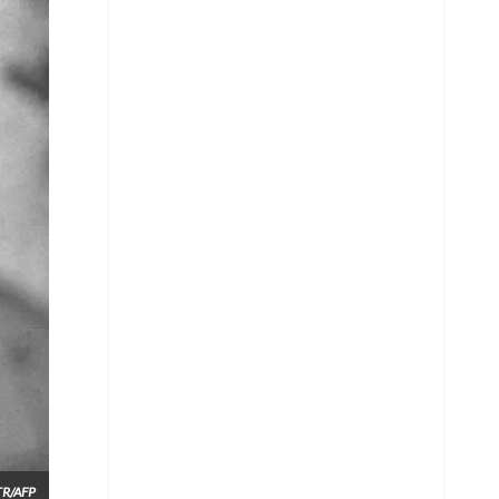
Whatsapp
Copiar enlace
Telegram
LinkedIn
STR/AFP