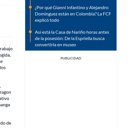
¿Por qué Gianni Infantino y Alejandro
Domínguez están en Colombia? La FCF
explicó todo
Así está la Casa de Nariño horas antes
de la posesión: De la Espriella busca
convertirla en museo
trabajo
ogida,
PUBLICIDAD
se
los
,
Dragon
ativo
 manga
ndo de