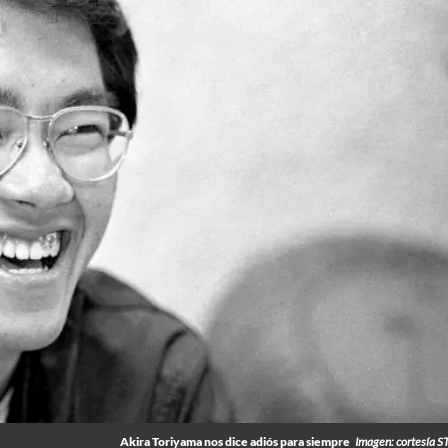
Akira Toriyama nos dice adiós para siempre
Imagen: cortesía 