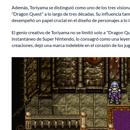
Además, Toriyama se distinguió como uno de los tres visionar
"Dragon Quest" a lo largo de tres décadas. Su influencia ta
desempeñó un papel crucial en el diseño de personajes a lo 
El genio creativo de Toriyama no se limitó solo a "Dragon Qu
instantáneo de Super Nintendo, lo consagró como una leyenda
creaciones, dejó una marca indeleble en el corazón de los j