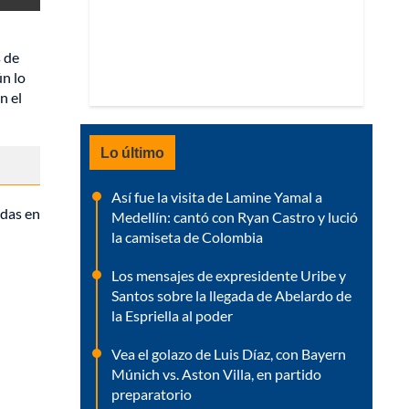
s de
n lo
n el
Lo último
Así fue la visita de Lamine Yamal a
idas en
Medellín: cantó con Ryan Castro y lució
la camiseta de Colombia
Los mensajes de expresidente Uribe y
Santos sobre la llegada de Abelardo de
la Espriella al poder
Vea el golazo de Luis Díaz, con Bayern
Múnich vs. Aston Villa, en partido
preparatorio