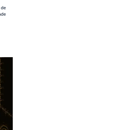
 de
nde