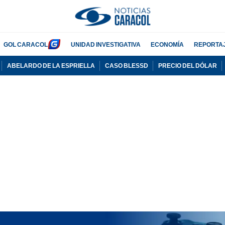
GOL CARACOL
UNIDAD INVESTIGATIVA
ECONOMÍA
REPORTA
ABELARDO DE LA ESPRIELLA
CASO BLESSD
PRECIO DEL DÓLAR
PUBLICIDAD