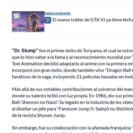
VIDEOJUEGOS
El nuevo tráiler de GTA VI ya tiene fec
"Dr. Slump"
fue el primer éxito de Toriyama, el cual se est
que lo hizo saltar a la fama y al reconocimiento mundial por
Toei Animation decidió adaptarlo al anime con la primera mi
incorporó con gran éxito, donde también vino "Dragon Ball G
fanáticos de la saga, incluyendo 21 películas basadas en toda 
Más allá de sus notables contribuciones al universo del man
donde su talento brilló con luz propia. En 1986, dio sus pr
Ball: Shenron no Nazo". Su legado en la industria de los vi
al diseñar un jefe para "Famicom Jump II: Saikyō no Shichini
de la revista Shonen Jump.
Sin embargo, fue su colaboración con la afamada franquicia