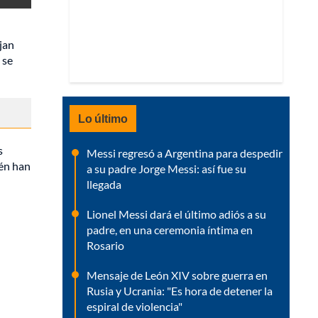
jan
 se
Lo último
s
Messi regresó a Argentina para despedir
ién han
a su padre Jorge Messi: así fue su
llegada
Lionel Messi dará el último adiós a su
padre, en una ceremonia íntima en
Rosario
Mensaje de León XIV sobre guerra en
Rusia y Ucrania: "Es hora de detener la
espiral de violencia"