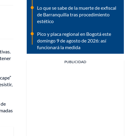
Lo que se sabe de la muerte de exfiscal
de Barranquilla tras procedimiento
estético
Pico y placa regional en Bogotá este
domingo 9 de agosto de 2026: así
funcionará la medida
tivas.
ntener
PUBLICIDAD
scape”
sistir,
 de
tomadas