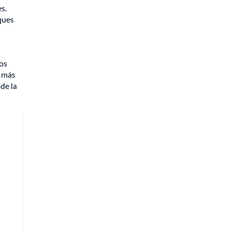
s.
ques
tos
o más
de la