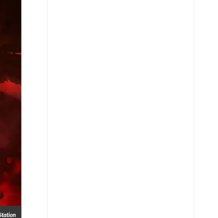
Whatsapp
Copiar enlace
Telegram
LinkedIn
Station