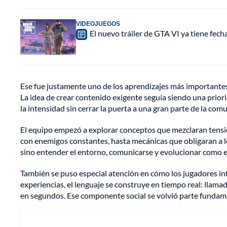
VIDEOJUEGOS
El nuevo tráiler de GTA VI ya tiene fec
Ese fue justamente uno de los aprendizajes más importantes 
La idea de crear contenido exigente seguía siendo una prio
la intensidad sin cerrar la puerta a una gran parte de la com
El equipo empezó a explorar conceptos que mezclaran tensión
con enemigos constantes, hasta mecánicas que obligaran a los
sino entender el entorno, comunicarse y evolucionar como 
También se puso especial atención en cómo los jugadores inte
experiencias, el lenguaje se construye en tiempo real: lla
en segundos. Ese componente social se volvió parte fundame