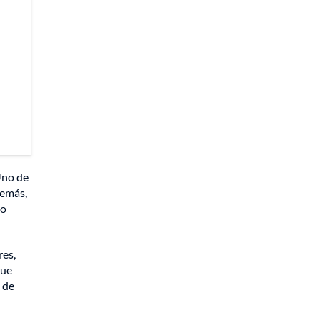
Uno de
demás,
do
res,
que
 de