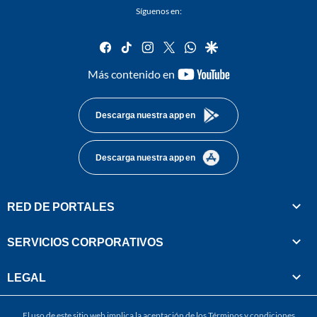
Síguenos en:
facebook
tiktok
instagram
twitter
whatsapp
google
youtube-
Más contenido en
footer
Descarga nuestra app en
Descarga nuestra app en
RED DE PORTALES
SERVICIOS CORPORATIVOS
LEGAL
El uso de este sitio web implica la aceptación de los
Términos y condiciones