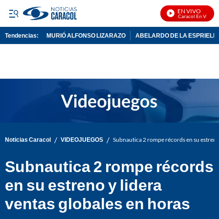
EN VIVO
Noticias Caracol En Vivo
Tendencias:
MURIÓ ALFONSO LIZARAZO
ABELARDO DE LA ESPRIELL
PUBLICIDAD
/
/
Noticias Caracol
VIDEOJUEGOS
Subnautica 2 rompe récords en su estreno 
Subnautica 2 rompe récords
en su estreno y lidera
ventas globales en horas