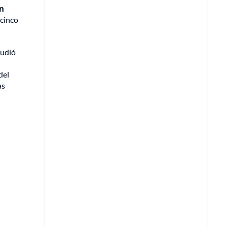
ón
 cinco
tudió
del
as