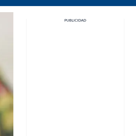
PUBLICIDAD
Facebook
X
Whatsapp
Copiar enlace
Telegram
LinkedIn