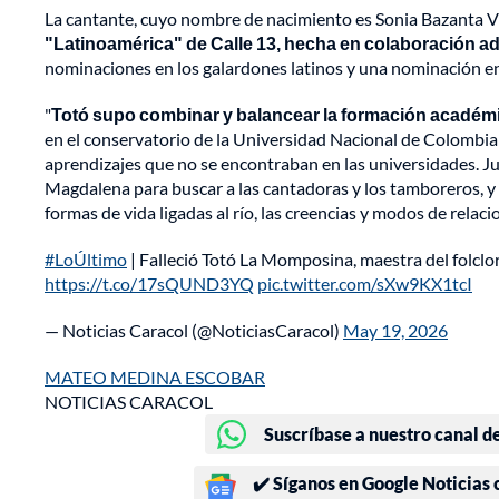
La cantante, cuyo nombre de nacimiento es Sonia Bazanta V
"Latinoamérica" de Calle 13, hecha en colaboración a
nominaciones en los galardones latinos y una nominación en
"
Totó supo combinar y balancear la formación académica
en el conservatorio de la Universidad Nacional de Colombia
aprendizajes que no se encontraban en las universidades. Ju
Magdalena para buscar a las cantadoras y los tamboreros, y a
formas de vida ligadas al río, las creencias y modos de relaci
#LoÚltimo
| Falleció Totó La Momposina, maestra del folclo
https://t.co/17sQUND3YQ
pic.twitter.com/sXw9KX1tcI
— Noticias Caracol (@NoticiasCaracol)
May 19, 2026
MATEO MEDINA ESCOBAR
NOTICIAS CARACOL
Suscríbase a nuestro canal d
✔️ Síganos en Google Noticias