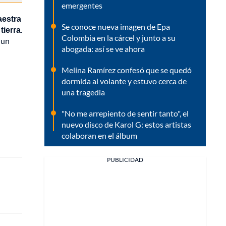
emergentes
aestra
Se conoce nueva imagen de Epa
tierra
.
Colombia en la cárcel y junto a su
 un
abogada: así se ve ahora
Melina Ramírez confesó que se quedó
dormida al volante y estuvo cerca de
una tragedia
"No me arrepiento de sentir tanto", el
nuevo disco de Karol G: estos artistas
colaboran en el álbum
PUBLICIDAD