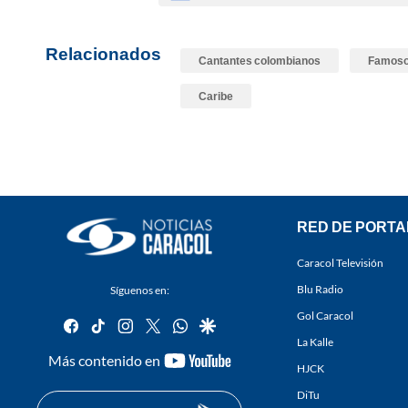
Relacionados
Cantantes colombianos
Famoso
Caribe
RED DE PORTA
Caracol Televisión
Blu Radio
Síguenos en:
Gol Caracol
facebook
tiktok
instagram
twitter
whatsapp
google
La Kalle
youtube-
Más contenido en
HJCK
footer
DiTu