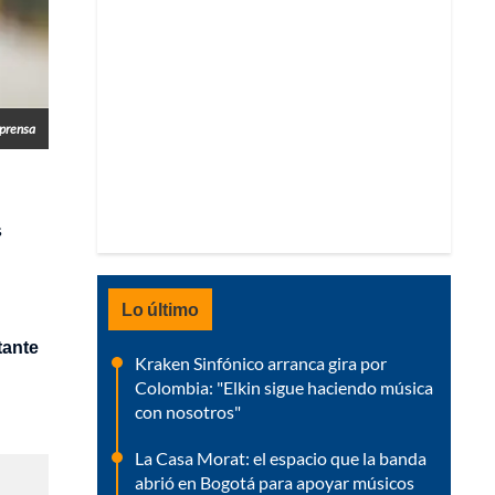
lprensa
s
Lo último
tante
Kraken Sinfónico arranca gira por
Colombia: "Elkin sigue haciendo música
con nosotros"
La Casa Morat: el espacio que la banda
abrió en Bogotá para apoyar músicos