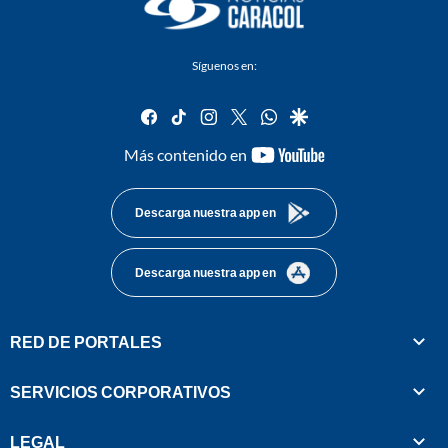
Síguenos en:
facebook
tiktok
instagram
twitter
whatsapp
google
youtube-
Más contenido en
footer
Descarga nuestra app en
Descarga nuestra app en
RED DE PORTALES
SERVICIOS CORPORATIVOS
LEGAL