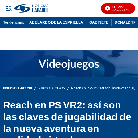
EN VIVO
Noticias Caracol En Vivo
Tendencias:
ABELARDO DE LA ESPRIELLA
GABINETE
DONALD TR
PUBLICIDAD
/
/
Noticias Caracol
VIDEOJUEGOS
Reach en PS VR2: así son las claves de juga
Reach en PS VR2: así son
las claves de jugabilidad de
la nueva aventura en