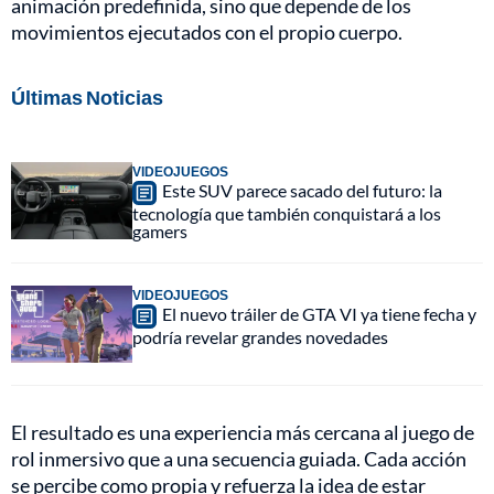
animación predefinida, sino que depende de los
movimientos ejecutados con el propio cuerpo.
Últimas Noticias
VIDEOJUEGOS
Este SUV parece sacado del futuro: la
tecnología que también conquistará a los
gamers
VIDEOJUEGOS
El nuevo tráiler de GTA VI ya tiene fecha y
podría revelar grandes novedades
El resultado es una experiencia más cercana al juego de
rol inmersivo que a una secuencia guiada. Cada acción
se percibe como propia y refuerza la idea de estar