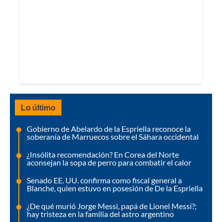
Lo último
Gobierno de Abelardo de la Espriella reconoce la
soberanía de Marruecos sobre el Sáhara occidental
¿Insólita recomendación? En Corea del Norte
aconsejan la sopa de perro para combatir el calor
Senado EE. UU. confirma como fiscal general a
Blanche, quien estuvo en posesión de De la Espriella
¿De qué murió Jorge Messi, papá de Lionel Messi?;
hay tristeza en la familia del astro argentino